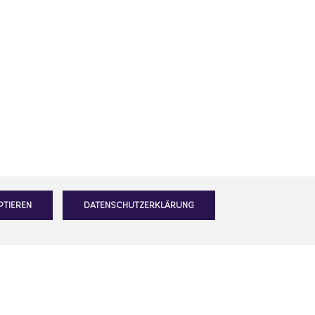
PTIEREN
DATENSCHUTZERKLÄRUNG
lanst du den Schritt in die