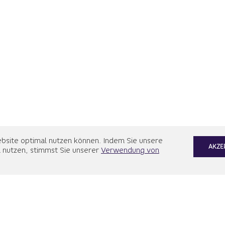
bsite optimal nutzen können. Indem Sie unsere
AKZE
 nutzen, stimmst Sie unserer
Verwendung von
ekt, eine Personalsituation, Arbeitsräume oder p
ne Situation als blockiert oder kräftezehrend?