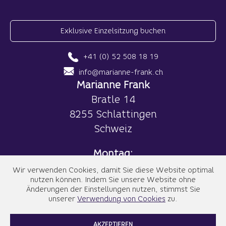
Exklusive Einzelsitzung buchen
+41 (0) 52 508 18 19
info@marianne-frank.ch
Marianne Frank
Bratle 14
8255 Schlattingen
Schweiz
Montag:
13.30 - 15.00
Wir verwenden Cookies, damit Sie diese Website optimal
nutzen können. Indem Sie unsere Website ohne
Dienstag - Freitag:
Änderungen der Einstellungen nutzen, stimmst Sie
08.30 - 11.30
unserer
Verwendung von Cookies
zu.
AKZEPTIEREN